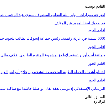
القادم بوست
اضرحة ومزارات .. ولي الله القطب المتصوف سيدي عبد الرحمان صاحب
قد يعجبك ايضا
المزيد عن المؤلف
اقليم الحوز
5000 نسمة في عزلة رقمية.. رئيس جماعة إيجوكاك يطالب بتجويد خدمات الإنترنيت
اقليم الحوز
جماعة أيت أورير تستعد لإطلاق مشروع المنتزه الطبيعي بغلاف مالي يناهز 8 ملايي
اقليم الحوز
اختتام أشغال الحملة الطبية المتخصصة لتشخيص وعلاج أمراض الع
اقليم الحوز
البرلماني الإستقلالي إدموسى يعقد لقاءا تواصليا حاشدا مع ساكنة س
السابق
التالي
اترك رد