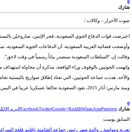
0
شارك
صوت الأحرار – وكالات /
اعترضت قوات الدفاع الجوي السعودية، فجر الإثنين، صاروخيْن باليستيي
وأوضحت فضائية العربية السعودية، أن الدفاعات الجوية السعودية، تمك
وقالت إن “السلطات السعودية ستصدر بياناً رسمياً في وقت لاحق”.
واتهمت الحوثيين بالوقوف وراء الواقعة، مذكرة أن محاولة استهداف مكة المكرمة ليست 
والأحد، هددت جماعة الحوثيين، التي تعتاد إطلاق صواريخ باليستية تجاه السعودية، باستهداف 299 منشأة عسكرية وحيوية 
ومنذ مارس/ آذار 2015، تقود السعودية تحالفا عسكريا عربيا في اليمن، تعد الإمارات أحد أبرز أعضائه، ويدعم القوات الموالية للحكومة اليمنية، في مواجهة الحوثيين، المدعومين من إيران .
تابعوا آخر الأخبار من صوت الأحرار على Google News
0
شارك
Pinterest
WhatsApp
ReddIt
Google+
Twitter
Facebook
البريد الإلك
السابق بوست
تعزية ومواسة .. والدة صهر رئيس جماعة العثامنة بإقليم قلعة السراغنة