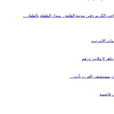
 الكريم دفين مدينة القلعة .. مبدل الطفلة بالطفل…
ن درهم
يون بمستشفى القرب بآيت…
تي فاضمة