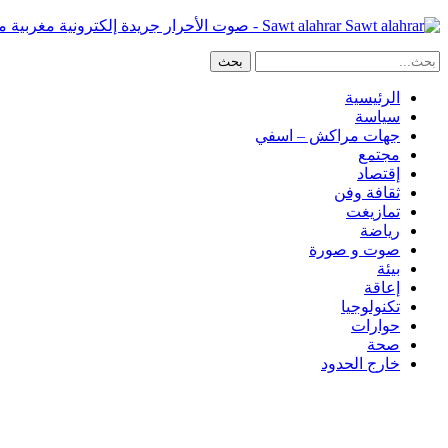
Sawt alahrar - صوت الأحرار جريدة إلكترونية مغربية مستقلة
الرئيسية
سياسة
جهات مراكش – اسفي
مجتمع
إقتصاد
ثقافة وفن
تمازيغت
رياضة
صوت و صورة
بيئة
إعاقة
تكنولوجيا
حوارات
صحة
خارج الحدود