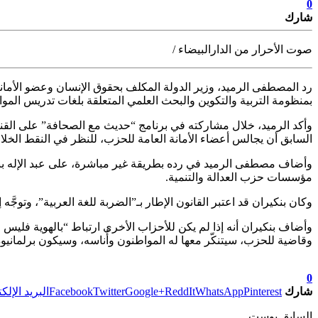
0
شارك
صوت الأحرار من الدارالبيضاء /
رد المصطفى الرميد، وزير الدولة المكلف بحقوق الإنسان وعضو الأما
بمنظومة التربية والتكوين والبحث العلمي المتعلقة بلغات تدريس المواد 
وأكد الرميد، خلال مشاركته في برنامج “حديث مع الصحافة” على القناة
السابق أن يجالس أعضاء الأمانة العامة للحزب، للنظر في النقط الخلا
وأضاف مصطفى الرميد في رده بطريقة غير مباشرة، على عبد الإله بنكي
مؤسسات حزب العدالة والتنمية.
وكان بنكيران قد اعتبر القانون الإطار بـ”الضربة للغة العربية”، وتوجَ
وأضاف بنكيران أنه إذا لم يكن للأحزاب الأخرى ارتباط “بالهوية فليس من 
وقاضية للحزب، سيتنكّر معها له المواطنون وأُناسه، وسيكون برلمانيو
تابعوا آخر الأخبار من صوت الأحرار على Google News
0
شارك
Pinterest
WhatsApp
ReddIt
Google+
Twitter
Facebook
البريد الإلك
السابق بوست