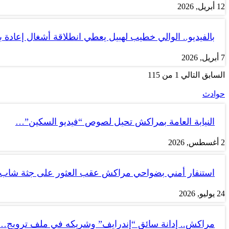
12 أبريل, 2026
بالفيديو.. الوالي خطيب لهبيل يعطي انطلاقة أشغال إعادة
7 أبريل, 2026
السابق
التالي
1 من 115
حوادث
النيابة العامة بمراكش تحيل لصوص “فيديو السكين”…
2 أغسطس, 2026
استنفار أمني بضواحي مراكش عقب العثور على جثة شاب
24 يوليو, 2026
مراكش.. إدانة سائق “إندرايف” وشريكه في ملف ترويج…