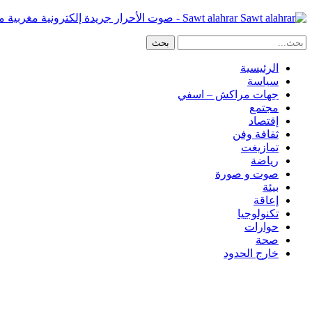
Sawt alahrar - صوت الأحرار جريدة إلكترونية مغربية مستقلة
الرئيسية
سياسة
جهات مراكش – اسفي
مجتمع
إقتصاد
ثقافة وفن
تمازيغت
رياضة
صوت و صورة
بيئة
إعاقة
تكنولوجيا
حوارات
صحة
خارج الحدود