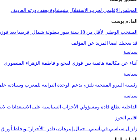
المجلس الإقليمي لحزب الاستقلال بشيشاوة يعقد دورته العادية .
القادم بوست
المنتخب الوطني لأقل من 18 سنة يفوز ببطولة شمال إفريقيا بعد فوزه على نظيره الكيني بهدفين دون رد
قد يعجبك ايضا
المزيد عن المؤلف
سياسة
أنباء عن مكالمة هاتفية بين فوزي لقجع و فاطمة الزهراء المنصوري
سياسة
رئيسة البيرو المنتخبة تلتزم بدعم الوحدة الترابية للمغرب وسيادته على 
سياسة
الداخلية تطلع قادة ومسؤولي الأحزاب السياسية على الاستعدادات ل
اقليم الحوز
زلزال سياسي في آسني.. جمال إمرهان يغادر “الأحرار” ويخلط أوراق 
السابق
التالي