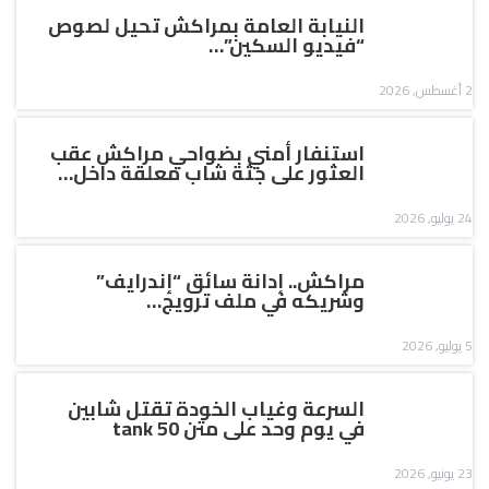
النيابة العامة بمراكش تحيل لصوص
“فيديو السكين”…
2 أغسطس, 2026
استنفار أمني بضواحي مراكش عقب
العثور على جثة شاب معلقة داخل…
24 يوليو, 2026
مراكش.. إدانة سائق “إندرايف”
وشريكه في ملف ترويج…
5 يوليو, 2026
السرعة وغياب الخودة تقتل شابين
في يوم وحد على متن tank 50
23 يونيو, 2026