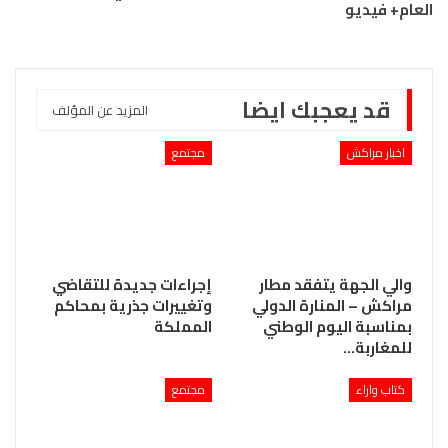
العام+ فيديو
قد يعجبك ايضا
المزيد عن المؤلف
اخبار مراكش
مجتمع
والي الجهة يتفقد مطار
إجراءات جديدة للتقاضي
مراكش – المنارة الدولي
وتغييرات جذرية بمحاكم
بمناسبة اليوم الوطني
المملكة
للمغاربة…
كتاب واراء
مجتمع