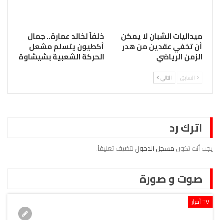
ميداليات الشبان لا يمكن
خلفاً لخالد عمارة.. جمال
أن تخفي عقدين من هدر
أكطيون يتسلم مشعل
الزمن الرياضي
الحركة الشعبية بشيشاوة
السابق
التالي
اترك رد
يجب أنت تكون
مسجل الدخول
لتضيف تعليقاً.
صوت و صورة
TV أحرار