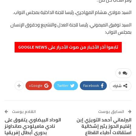
السيد مولاي هشام المهاجري، رئيسا للجنة الداخلية بمجلس النواب.
السيد توفيق الميموني، رئيسا للجنة العدل والتشريع وحقوق الإنسان
بمجلس النواب؛
تابعوا آخر الأخبار من صوت الأحرار على GOOGLE NEWS
0
Google+
Twitter
Facebook
شارك
السابق بوست
القادم بوست
البرلماني أحمد التويزي إبن
الوداد البيضاوي يتفوق على
إقليم الحوز يثير إشكالية
نادي ماميلودي صانداونز
استقالات أطباء القطاع
بدوري أبطال إفريقيا