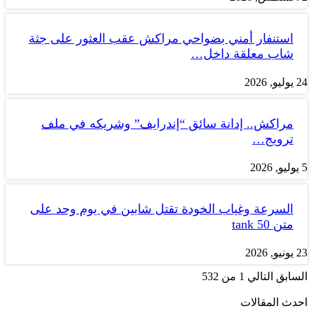
استنفار أمني بضواحي مراكش عقب العثور على جثة
شاب معلقة داخل…
24 يوليو, 2026
مراكش.. إدانة سائق “إندرايف” وشريكه في ملف
ترويج…
5 يوليو, 2026
السرعة وغياب الخودة تقتل شابين في يوم وحد على
متن tank 50
23 يونيو, 2026
السابق
التالي
1 من 532
احدث المقالات