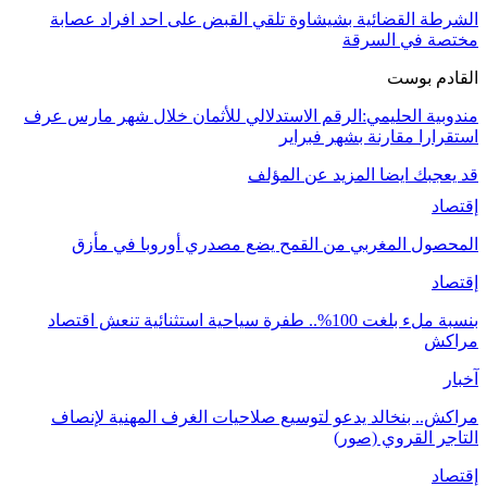
الشرطة القضائية بشيشاوة تلقي القبض على احد افراد عصابة
مختصة في السرقة
القادم بوست
مندوبية الحليمي:الرقم الاستدلالي للأثمان خلال شهر مارس عرف
استقرارا مقارنة بشهر فبراير
قد يعجبك ايضا
المزيد عن المؤلف
إقتصاد
المحصول المغربي من القمح يضع مصدري أوروبا في مأزق
إقتصاد
بنسبة ملء بلغت 100%.. طفرة سياحية استثنائية تنعش اقتصاد
مراكش
آخبار
مراكش.. بنخالد يدعو لتوسيع صلاحيات الغرف المهنية لإنصاف
التاجر القروي (صور)
إقتصاد