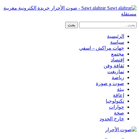
Sawt alahrar - صوت الأحرار جريدة إلكترونية مغربية
مستقلة
الرئيسية
سياسة
جهات مراكش – اسفي
مجتمع
إقتصاد
ثقافة وفن
تمازيغت
رياضة
صوت و صورة
بيئة
إعاقة
تكنولوجيا
حوارات
صحة
خارج الحدود