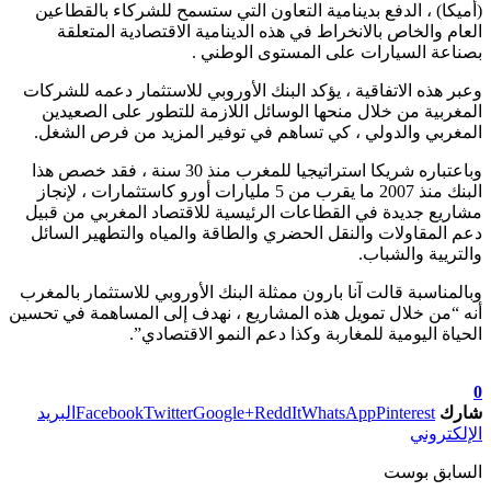
(أميكا) ، الدفع بدينامية التعاون التي ستسمح للشركاء بالقطاعين
العام والخاص بالانخراط في هذه الدينامية الاقتصادية المتعلقة
بصناعة السيارات على المستوى الوطني .
وعبر هذه الاتفاقية ، يؤكد البنك الأوروبي للاستثمار دعمه للشركات
المغربية من خلال منحها الوسائل اللازمة للتطور على الصعيدين
المغربي والدولي ، كي تساهم في توفير المزيد من فرص الشغل.
وباعتباره شريكا استراتيجيا للمغرب منذ 30 سنة ، فقد خصص هذا
البنك منذ 2007 ما يقرب من 5 مليارات أورو كاستثمارات ، لإنجاز
مشاريع جديدة في القطاعات الرئيسية للاقتصاد المغربي من قبيل
دعم المقاولات والنقل الحضري والطاقة والمياه والتطهير السائل
والتريية والشباب.
وبالمناسبة قالت آنا بارون ممثلة البنك الأوروبي للاستثمار بالمغرب
أنه “من خلال تمويل هذه المشاريع ، نهدف إلى المساهمة في تحسين
الحياة اليومية للمغاربة وكذا دعم النمو الاقتصادي”.
تابعوا آخر الأخبار من صوت الأحرار على Google News
0
شارك
Pinterest
WhatsApp
ReddIt
Google+
Twitter
Facebook
البريد
الإلكتروني
السابق بوست