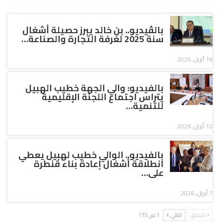
بالڤيديو.. بن خالد يبرز حصيلة أشغال
سنة 2025 لغرفة التجارة والصناعة…
16 أبريل, 2026
بالفيديو: والي الجهة خطيب الهبيل
يتراس اجتماع اللجنة الإقليمية
للتنمية…
12 أبريل, 2026
بالفيديو.. الوالي خطيب لهبيل يعطي
انطلاقة أشغال إعادة بناء قنطرة
على…
7 أبريل, 2026
السابق
التالي
1 من 115