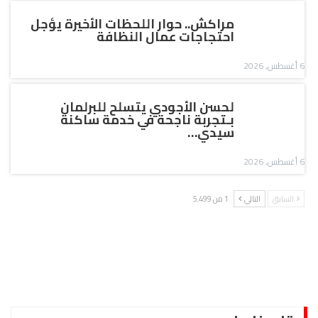
مراكش.. حوار اللحظات الأخيرة يؤجل
احتجاجات عمال النظافة
6 أغسطس, 2026
لحسن الأجودي يتسلح للبرلمان
بـتجربة ناجحة في خدمة ساكنة
سيدي…
6 أغسطس, 2026
السابق
التالي
1 من 5٬499