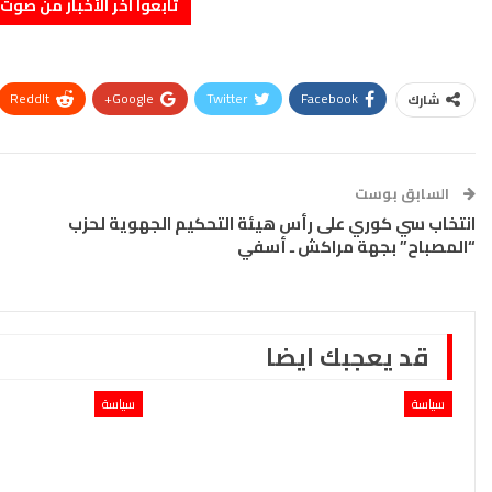
تابعوا آخر الأخبار من صوت الأحرار 
ReddIt
Google+
Twitter
Facebook
شارك
السابق بوست
انتخاب سي كوري على رأس هيئة التحكيم الجهوية لحزب
“المصباح” بجهة مراكش ـ أسفي
قد يعجبك ايضا
سياسة
سياسة