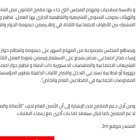
و بالنسبة لصلاحيات ومهام المجلس التي جاء بها مقترح القانون تنص الم
والهيئات بموجب النصوص التشريعية والتنظيمية الجاري بها العمل، تنظيم وت
المشترك بين الأطراف الاجتماعية الثلاثة، في إطار يضمن ديمومة الحوار وان
ويضطلع المجلس بمجموعة من المهام السهر على ديمومة وانتظام حوار ا
إرساء مناخ اجتماعي محفز يشجع على الاستثمار ويضمن شروط العمل اللائق
التشريعات الاجتماعية والمقتضيات الدستورية ذات الصلة و تنظيم حوار اج
جهوية أو قطاعية تستدعي التدخل واقتراح الآليات الكفيلة بتطوير المؤسسات 
المفاوضات الجماعية في القطاعين العام والخاص”.
ومن أجل دعم المقترح تجدر الإشارة إلى أن الأمين العام لحزب “الأصالة 
لدعم المقترح كما لازال سيعقد لقاءات أخرى مع زعماء النقابات.
المصدر موقع 2m