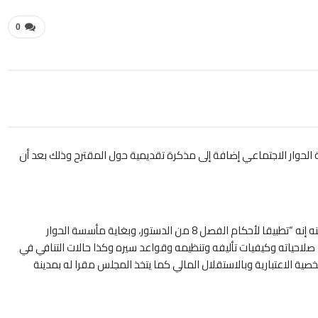
0
ة
الحوار الاجتماعي إضافة إلى مذكرة تقديمية حول المقترح وذلك بعد أن
وجاء في المادة الأولى للمقترح الذي نوصل موقع القناة الثانية بنسخة منه إنه “تطبيقا لأحكام الفصل 8 من الدستور، وبغاية مأسسة الحوار
صلاحياته وكيفيات تأليفه وتنظيمه وقواعد سيره وكذا حالات التنافي في
ية الاعتبارية وبالاستقلال المالي كما يتخذ المجلس مقرا له بمدينة