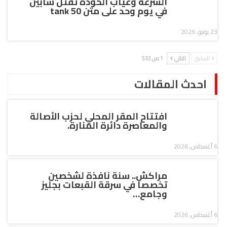
السرعة وغياب الخودة تقتل شابين
في يوم وحد على متن tank 50
23 يونيو, 2026
السابق
التالي
1 من 532
احدث المقالات
افتتاح المقر المحلي لحزب الأصالة
والمعاصرة دائرة المنارة.
6 أغسطس, 2026
مراكش.. سنة نافذة لشخصين
تخصصا في سرقة القبعات بجليز
وجامع…
6 أغسطس, 2026