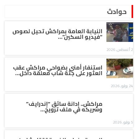
حوادث
النيابة العامة بمراكش تحيل لصوص
“فيديو السكين”…
2 أغسطس, 2026
استنفار أمني بضواحي مراكش عقب
العثور على جثة شاب معلقة داخل…
24 يوليو, 2026
مراكش.. إدانة سائق “إندرايف”
وشريكه في ملف ترويج…
5 يوليو, 2026