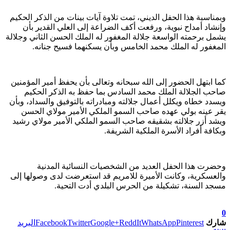
وبمناسبة هذا الحفل الديني، تمت تلاوة آيات بينات من الذكر الحكيم
وإنشاد أمداح نبوية، ورفعت أكف الضراعة إلى العلي القدير بأن
يشمل برحمته الواسعة جلالة المغفور له الملك الحسن الثاني وجلالة
المغفور له الملك محمد الخامس وبأن يسكنهما فسيح جنانه.
كما ابتهل الحضور إلى الله سبحانه وتعالى بأن يحفظ أمير المؤمنين
صاحب الجلالة الملك محمد السادس بما حفظ به الذكر الحكيم
ويسدد خطاه ويكلل أعمال جلالته ومبادراته بالتوفيق والسداد، وبأن
يقر عينه بولي عهده صاحب السمو الملكي الأمير مولاي الحسن
ويشد أزر جلالته بشقيقه صاحب السمو الملكي الأمير مولاي رشيد
وبكافة أفراد الأسرة الملكية الشريفة.
وحضرت هذا الحفل العديد من الشخصيات النسائية المدنية
والعسكرية، وكانت الأميرة للامريم قد استعرضت لدى وصولها إلى
مسجد السنة، تشكيلة من الحرس البلدي أدت التحية.
تابعوا آخر الأخبار من صوت الأحرار على Google News
0
شارك
Pinterest
WhatsApp
ReddIt
Google+
Twitter
Facebook
البريد