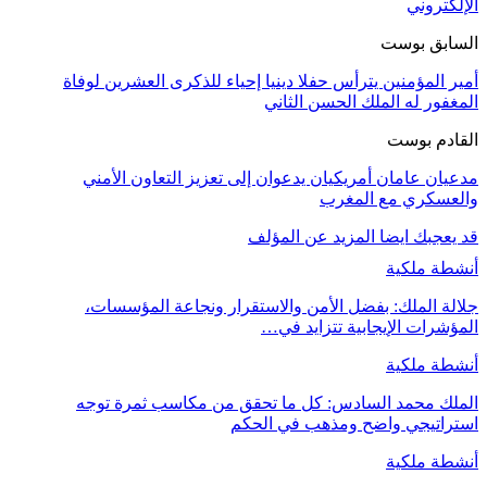
الإلكتروني
السابق بوست
أمير المؤمنين يترأس حفلا دينيا إحياء للذكرى العشرين لوفاة
المغفور له الملك الحسن الثاني
القادم بوست
مدعيان عامان أمريكيان يدعوان إلى تعزيز التعاون الأمني
والعسكري مع المغرب
قد يعجبك ايضا
المزيد عن المؤلف
أنشطة ملكية
جلالة الملك: بفضل الأمن والاستقرار ونجاعة المؤسسات،
المؤشرات الإيجابية تتزايد في…
أنشطة ملكية
الملك محمد السادس: كل ما تحقق من مكاسب ثمرة توجه
استراتيجي واضح ومذهب في الحكم
أنشطة ملكية