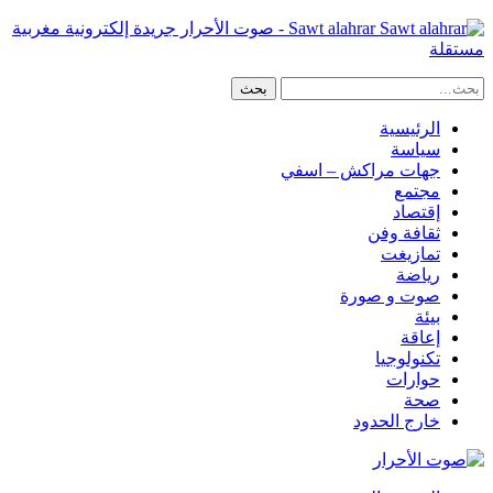
Sawt alahrar - صوت الأحرار جريدة إلكترونية مغربية
مستقلة
الرئيسية
سياسة
جهات مراكش – اسفي
مجتمع
إقتصاد
ثقافة وفن
تمازيغت
رياضة
صوت و صورة
بيئة
إعاقة
تكنولوجيا
حوارات
صحة
خارج الحدود