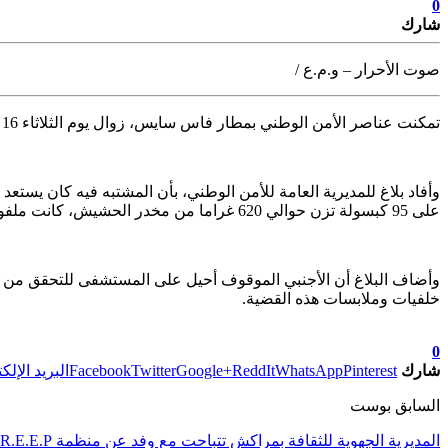
0
شارك
صوت الأحرار – و.م.ع /
تمكنت عناصر الأمن الوطني بمطار فاس سايس، زوال يوم الثلاثاء 16 أكتوبر، من توقيف سائح إيطالي
وأفاد بلاغ للمديرية العامة للأمن الوطني، بأن المشتبه فيه كان يستعد
على 95 كبسولة تزن حوالي 620 غراما من مخدر الحشيش، كانت ملفوفة ومخبأة أسفل ملابسه الشخصية.
وأضاف البلاغ أن الأجنبي الموقوف أحيل على المستشفى للتحقق من 
خلفيات وملابسات هذه القضية.
تابعوا آخر الأخبار من صوت الأحرار على Google News
0
شارك
Pinterest
WhatsApp
ReddIt
Google+
Twitter
Facebook
البريد الإلك
السابق بوست
المديرية الجهوية للثقافة بمراكش تتباحت مع وفد عن منظمة R.E.E.P حول مشروع للتثاقف الحضاري والايكولوجي بين المغرب وإنجلترا