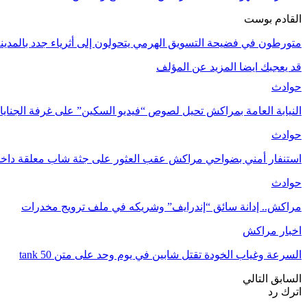
القادم بوست
متورطون في فضيحة التسويق الهرمي يتحولون إلى أثرياء جدد بالمدينة
قد يعجبك ايضا
المزيد عن المؤلف
حوادث
النيابة العامة بمراكش تحيل لصوص “فيديو السكين” على غرفة الجناي
حوادث
استنفار أمني بضواحي مراكش عقب العثور على جثة شاب معلقة داخل
حوادث
مراكش.. إدانة سائق “إندرايف” وشريكه في ملف ترويج مخدرات
اخبار مراكش
السرعة وغياب الخودة تقتل شابين في يوم وحد على متن tank 50
السابق
التالي
اترك رد