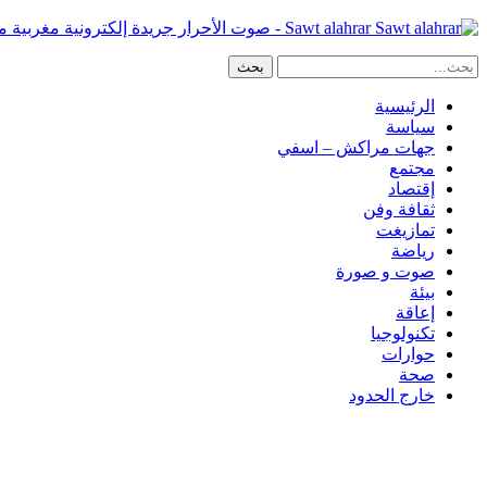
Sawt alahrar - صوت الأحرار جريدة إلكترونية مغربية مستقلة
الرئيسية
سياسة
جهات مراكش – اسفي
مجتمع
إقتصاد
ثقافة وفن
تمازيغت
رياضة
صوت و صورة
بيئة
إعاقة
تكنولوجيا
حوارات
صحة
خارج الحدود