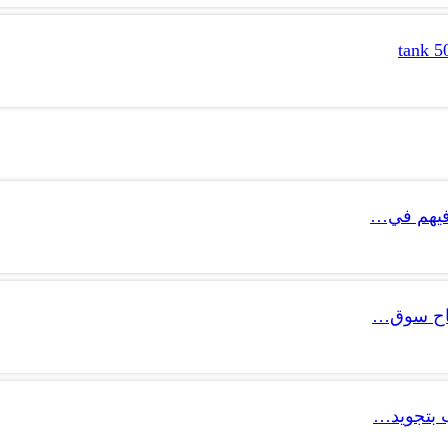
 فيهم في…
تتاح سوق…