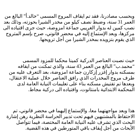
وبحسب مصادرنا، فقد تم ايقاف المروج المسمى “خالد.أ” البالغ من
العمر 31 سنة، وضبط نصف كيلو من مخدر الشيرا بحوزته، وذلك بعد
نصب كمين له بدوار الغريبي جماعة امزوضة، حيث جرى اقتياده الى
مركزها، وبعد الإستماع إليه في محضر قانوني، صرح بإسم المتروج
الذي يقوم بتزويده بمخدر الشيرا من أجل ترويجها.
حيث نصبت العناصر الدركية كمينا محكما للمزود المسمى
“محمد.ب” البالغ من العمر 43 سنة، والذي تمكنت من ايقافه
بمسكنه بدوار إغزر إزكارن جماعة امزوضة، بعد التعرف عليه من
طرف مروج المخدرات الذي رافق العناصر خلال عملية الاعتقال،
وبعدها تم تفتيش مسكنه بناء على تعليمات النيابة العامة لدى
المحكمة الابتدائية بامنتانوت، واقتياده الى دركية مجاط.
هذا وبعد مواجهتهما معا، والإستماع إليهما في محضر قانوني، تم
الاحتفاظ بالمشتبهين فيهم تحت تدبير الحراسة النظرية رهن إشارة
البحث الذي تشرف عليه النيابة العامة المختصة، فيما تتواصل
الأبحاث من أجل إيقاف باقي المتورطين في هذه القضية.