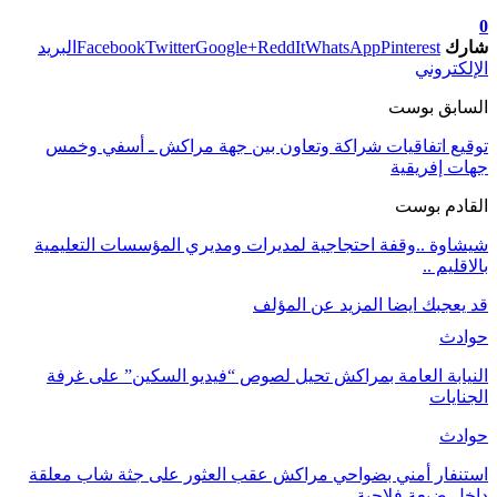
تابعوا آخر الأخبار من صوت الأحرار على Google News
0
شارك
Pinterest
WhatsApp
ReddIt
Google+
Twitter
Facebook
البريد
الإلكتروني
السابق بوست
توقيع اتفاقيات شراكة وتعاون بين جهة مراكش ـ أسفي وخمس
جهات إفريقية‎
القادم بوست
شيشاوة ..وقفة احتجاجية لمديرات ومديري المؤسسات التعليمية
بالاقليم ..
قد يعجبك ايضا
المزيد عن المؤلف
حوادث
النيابة العامة بمراكش تحيل لصوص “فيديو السكين” على غرفة
الجنايات
حوادث
استنفار أمني بضواحي مراكش عقب العثور على جثة شاب معلقة
داخل ضيعة فلاحية