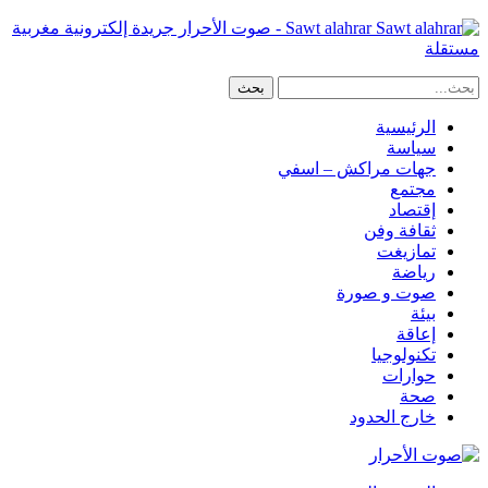
Sawt alahrar - صوت الأحرار جريدة إلكترونية مغربية
مستقلة
الرئيسية
سياسة
جهات مراكش – اسفي
مجتمع
إقتصاد
ثقافة وفن
تمازيغت
رياضة
صوت و صورة
بيئة
إعاقة
تكنولوجيا
حوارات
صحة
خارج الحدود