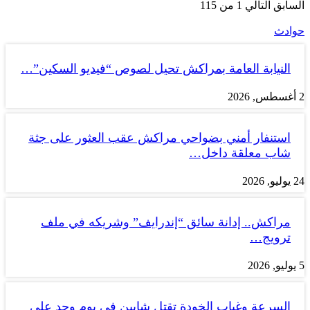
السابق
التالي
1 من 115
حوادث
النيابة العامة بمراكش تحيل لصوص “فيديو السكين”…
2 أغسطس, 2026
استنفار أمني بضواحي مراكش عقب العثور على جثة
شاب معلقة داخل…
24 يوليو, 2026
مراكش.. إدانة سائق “إندرايف” وشريكه في ملف
ترويج…
5 يوليو, 2026
السرعة وغياب الخودة تقتل شابين في يوم وحد على