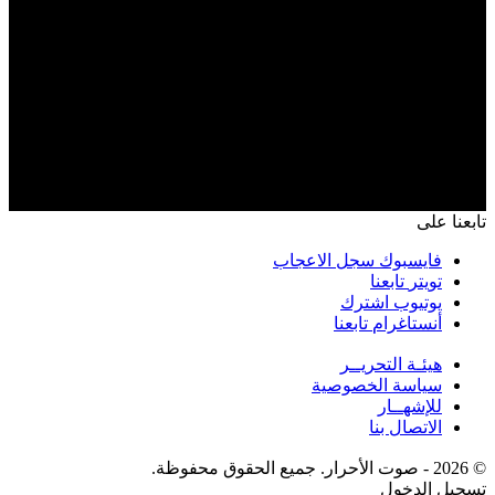
تابعنا على
فايسبوك
سجل الاعجاب
تويتر
تابعنا
يوتيوب
اشترك
أنستاغرام
تابعنا
هيئـة التحريــر
سياسة الخصوصية
للإشهــار
الاتصال بنا
© 2026 - صوت الأحرار. جميع الحقوق محفوظة.
تسجيل الدخول