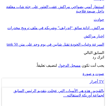
استنفار أمني بضواحي مراكش عقب العثور على جثة شاب معلقة
داخل ضيعة فلاحية
حوادث
مراكش.. إدانة سائق “إندرايف” وشريكه في ملف ترويج مخدرات
اخبار مراكش
السرعة وغياب الخودة تقتل شابين في يوم وحد على متن tank 50
السابق
التالي
اترك رد
يجب أنت تكون
مسجل الدخول
لتضيف تعليقاً.
صوت و صورة
TV أحرار
بالڤيديو.. هذه هي الأسباب التي عجلت بتقديم الرئيس السابق
لجماعة أوريكة لاستقالته…