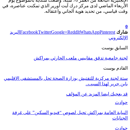
الإنجليزية البالغة من العمر 76 سنة، وضعت شكاية بالموضوع يوم
الأربعاء الماضي لدى مركز درك آيت أورير الذي تمكنت عناصره، في
وقت قياسي، من تحديد هوية الجاني واعتقاله.
تابعوا آخر الأخبار من صوت الأحرار على Google News
0
شارك
Pinterest
WhatsApp
ReddIt
Google+
Twitter
Facebook
البريد
الإلكتروني
السابق بوست
لجنة جامعية تدقق مقاييس ملعب الحارثي بمراكش
القادم بوست
ستة لجنة مركزية للتفتيش بوزارة الصحة تحل بالمستشفى الإقليمي
بابن جرير لهذا السبب..
قد يعجبك ايضا
المزيد عن المؤلف
حوادث
النيابة العامة بمراكش تحيل لصوص “فيديو السكين” على غرفة
الجنايات
حوادث