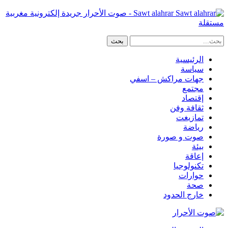
Sawt alahrar - صوت الأحرار جريدة إلكترونية مغربية
مستقلة
الرئيسية
سياسة
جهات مراكش – اسفي
مجتمع
إقتصاد
ثقافة وفن
تمازيغت
رياضة
صوت و صورة
بيئة
إعاقة
تكنولوجيا
حوارات
صحة
خارج الحدود