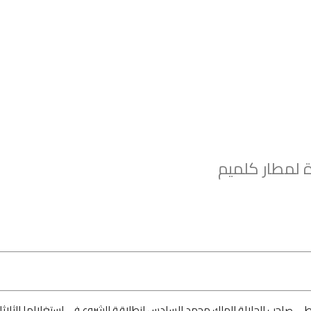
ة لمطار كلميم
عطى صاحب الجلالة
الملك محمد السادس انطلاقة الشروع في استغلالها الثلاثا