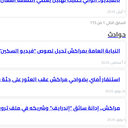
7 أبريل, 2026
السابق
التالي
1 من 115
حوادث
النيابة العامة بمراكش تحيل لصوص “فيديو السكين”
2 أغسطس, 2026
استنفار أمني بضواحي مراكش عقب العثور على جثة
24 يوليو, 2026
مراكش.. إدانة سائق “إندرايف” وشريكه في ملف ترو
5 يوليو, 2026