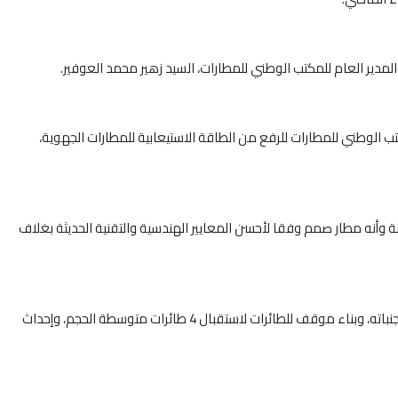
مدير العام للمكتب الوطني للمطارات، السيد زهير محمد العوفير.
تب الوطني للمطارات للرفع من الطاقة الاستيعابية للمطارات الجهوية،
صة وأنه مطار صمم وفقا لأحسن المعايير الهندسية والتقنية الحديثة بغلاف
وقد هم مشروع المحطة الجوية الجديدة لمطار كلميم توسيع وتأهيل ساحة تحرك الطائرات لاستقبال طائرات من طراز “بوينغ 747″، وتقوية مدرج الطيران وجنباته، وبناء موقف للطائرات لاستقبال 4 طائرات متوسطة الحجم، وإحداث