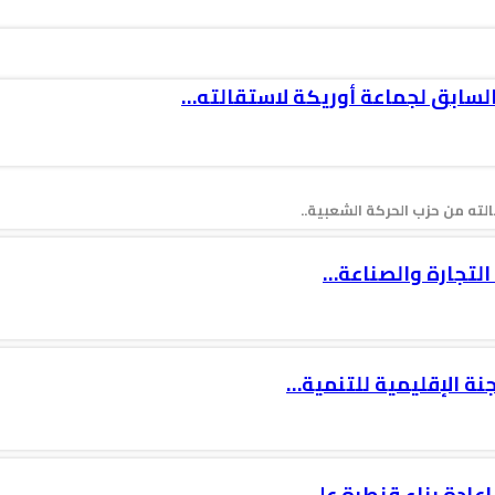
السابق لجماعة أوريكة لاستقالته…
ته من حزب الحركة الشعبية..
جنة الإقليمية للتنمية…
إعادة بناء قنطرة على…