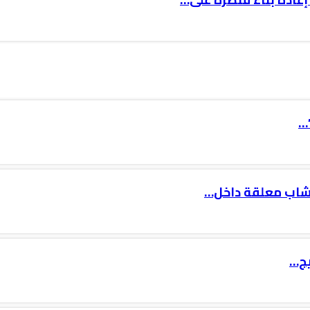
…
 شاب معلقة داخل…
يج…