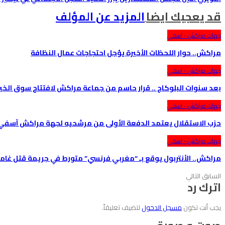
قد يعجبك ايضا
المزيد عن المؤلف
جهات مراكش - اسفي
مراكش.. حوار اللحظات الأخيرة يؤجل احتجاجات عمال النظافة
جهات مراكش - اسفي
بعد سنوات البلوكاج .. قرار حاسم من جماعة مراكش لافتتاح سوق الخير
جهات مراكش - اسفي
حزب الاستقلال يعتمد الدفعة الأولى من مرشحيه لجهة مراكش آسفي ف
جهات مراكش - اسفي
مراكش.. الأنتربول يوقع بـ “مغربي فرنسي” متورط في جريمة قتل غام
السابق
التالي
اترك رد
يجب أنت تكون
مسجل الدخول
لتضيف تعليقاً.