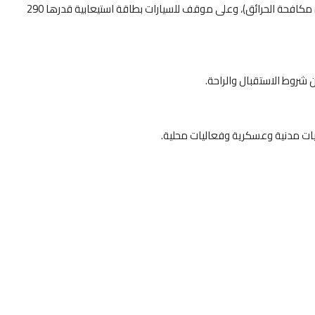
وتتوفر المحطة الجديدة، التي شيدت على مساحة 7 آلاف متر مربع ، على بنايات مختلفة على مساحة 2000 متر مربع (الجناح التقني، والبنيات الإدارية، ووحدة مكافحة الحرائق)، وعلى موقف للسيارات بطاقة استيعابية قدرها 290
شروط الاستقبال والراحة.
يات مدنية وعسكرية وفعاليات محلية.