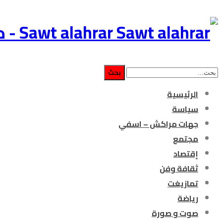
Sawt alahrar - صوت الأحرار جريدة إلكترونية مغربية مستقلة
الرئيسية
سياسة
جهات مراكش – اسفي
مجتمع
إقتصاد
ثقافة وفن
تمازيغت
رياضة
صوت و صورة