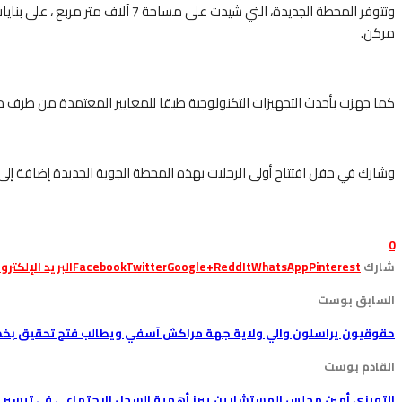
مركن.
كما جهزت بأحدث التجهيزات التكنولوجية طبقا للمعايير المعتمدة من طرف 
وشارك في حفل افتتاح أولى الرحلات بهذه المحطة الجوية الجديدة إضافة إل
0
شارك
Pinterest
WhatsApp
ReddIt
Google+
Twitter
Facebook
البريد الإلكترو
السابق بوست
حقوقيون يراسلون والي ولاية جهة مراكش آسفي ويطالب فتح تحقيق ب
القادم بوست
التويزي أمين مجلس المستشارين يبرز أهمية السجل الاجتماعي في تيسير س