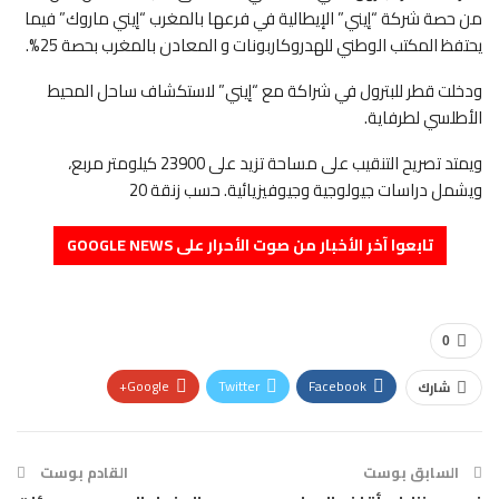
من حصة شركة “إيني” الإيطالية في فرعها بالمغرب “إيني ماروك” فيما
يحتفظ المكتب الوطني للهدروكاربونات و المعادن بالمغرب بحصة 25%.
ودخلت قطر للبترول في شراكة مع “إيني” لاستكشاف ساحل المحيط
الأطلسي لطرفاية.
ويمتد تصريح التنقيب على مساحة تزيد على 23900 كيلومتر مربع،
ويشمل دراسات جيولوجية وجيوفيزيائية. حسب زنقة 20
تابعوا آخر الأخبار من صوت الأحرار على GOOGLE NEWS
0
Google+
Twitter
Facebook
شارك
Pinterest
WhatsApp
ReddIt
البريد الإلكتروني
السابق بوست
القادم بوست