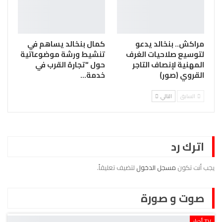
مراكش.. بنخالد يدعو
كمال بنخالد يساهم في
لتوسيع صلاحيات الغرف
تنشيط ورشة موضوعاتية
المهنية لإنصاف التاجر
حول “تجارة القرب في
القروي (صور)
خدمة…
السابق
التالي
اترك رد
يجب أنت تكون
مسجل الدخول
لتضيف تعليقاً.
صوت و صورة
TV أحرار