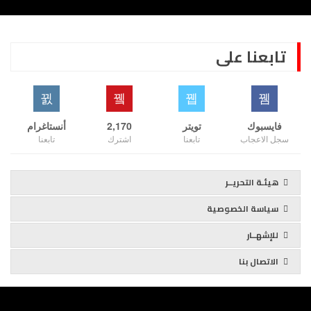
تابعنا على
فايسبوك
تويتر
2,170
أنستاغرام
سجل الاعجاب
تابعنا
اشترك
تابعنا
هيئـة التحريــر
سياسة الخصوصية
للإشهــار
الاتصال بنا