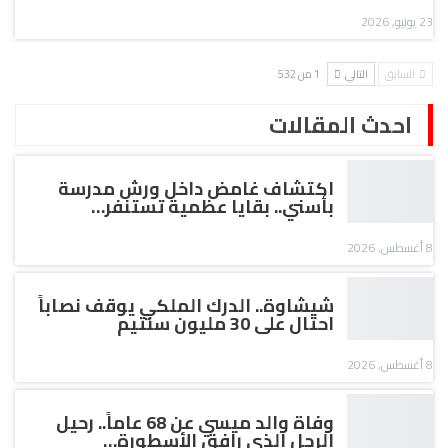
23 يونيو, 2026
السابق
التالي
1 من 532
احدث المقالات
اكتشاف غامض داخل ورش مدرسة
بأسني.. بقايا عظمية تستنفر…
8 أغسطس, 2026
شيشاوة.. الدرك الملكي يوقف نصاباً
احتال على 30 مليون سنتيم
8 أغسطس, 2026
وفاة والد ميسي عن 68 عاماً.. رحيل
الرجل الذي رافق الأسطورة…