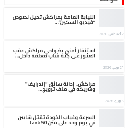
النيابة العامة بمراكش تحيل لصوص
“فيديو السكين”…
2 أغسطس, 2026
استنفار أمني بضواحي مراكش عقب
العثور على جثة شاب معلقة داخل…
24 يوليو, 2026
مراكش.. إدانة سائق “إندرايف”
وشريكه في ملف ترويج…
5 يوليو, 2026
السرعة وغياب الخودة تقتل شابين
في يوم وحد على متن tank 50