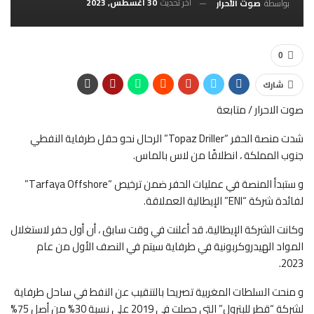
آخر تحديث
30 أغسطس, 2023
بواسطة
صوت الأحرار
0
شارك
صوت الاحرار / متابعة
شدت منصة الحفر “Topaz Driller” الرحال نحو حقل طرفاية النفطي
جنوب المملكة ، انطلاقًا من لاس بالماس.
و ستبدأ المنصة في عمليات الحفر ضمن ترخيص “Tarfaya Offshore”
لفائدة شركة “ENI” الإيطالية العملاقة.
وكانت الشركة الإيطالية، قد أعلنت في وقت سابق ، أن أول حفر لاستغلال
المواد الهيدروكربونية في طرفاية سيتم في النصف الأول من عام
2023.
و منحت السلطات المغربية تصريحا بالتنقيب عن النفط في ساحل طرفاية
لشركة “قطر للبترول” التي حصلت في 2019 على نسبة 30% من أصل 75%