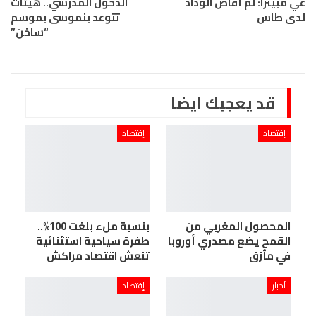
غي مبينزا: لم أقاض الوداد
الدخول المدرسي.. هيئات
لدى طاس
تتوعد بنموسى بموسم
“ساخن”
قد يعجبك ايضا
إقتصاد
إقتصاد
المحصول المغربي من
بنسبة ملء بلغت 100%..
القمح يضع مصدري أوروبا
طفرة سياحية استثنائية
في مأزق
تنعش اقتصاد مراكش
آخبار
إقتصاد