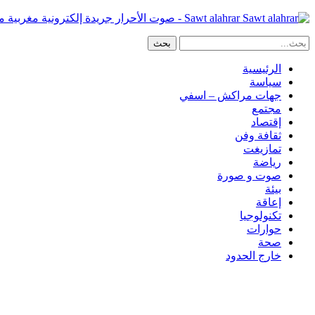
Sawt alahrar - صوت الأحرار جريدة إلكترونية مغربية مستقلة
الرئيسية
سياسة
جهات مراكش – اسفي
مجتمع
إقتصاد
ثقافة وفن
تمازيغت
رياضة
صوت و صورة
بيئة
إعاقة
تكنولوجيا
حوارات
صحة
خارج الحدود