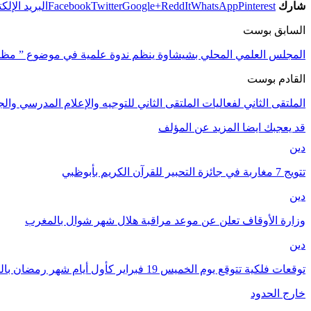
شارك
Pinterest
WhatsApp
ReddIt
Google+
Twitter
Facebook
البريد الإلك
السابق بوست
المجلس العلمي المحلي بشيشاوة ينظم ندوة علمية في موضوع ” مظاهر 
القادم بوست
الملتقى الثاني لفعاليات الملتقى الثاني للتوجيه والإعلام المدرسي وال
قد يعجبك ايضا
المزيد عن المؤلف
دين
تتويج 7 مغاربة في جائزة التحبير للقرآن الكريم بأبوظبي
دين
وزارة الأوقاف تعلن عن موعد مراقبة هلال شهر شوال بالمغرب
دين
توقعات فلكية تتوقع يوم الخميس 19 فبراير كأول أيام شهر رمضان بالمغرب
خارج الحدود