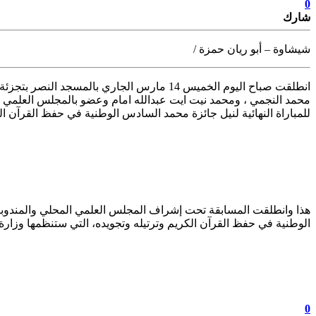
0
شارك
شيشاوة – أبو ريان حمزة /
انطلقت صباح اليوم الخميس 14 مارس الجاري بالمسجد النصر بتجزئة حي النصر
محمد النجمي ، ومحمد نيت ايت عبدالله امام وعضو بالمجلس العلمي و
للمباراة النهائية لنيل جائزة محمد السادس الوطنية في حفظ القرآن الك
هذا وانطلقت المسابقة تحت إشراف المجلس العلمي المحلي والمندوبية ا
الوطنية في حفظ القرآن الكريم وترتيله وتجويده، التي ستنظمها وزارة الأوقاف والشؤون ال
تابعوا آخر الأخبار من صوت الأحرار على Google News
0