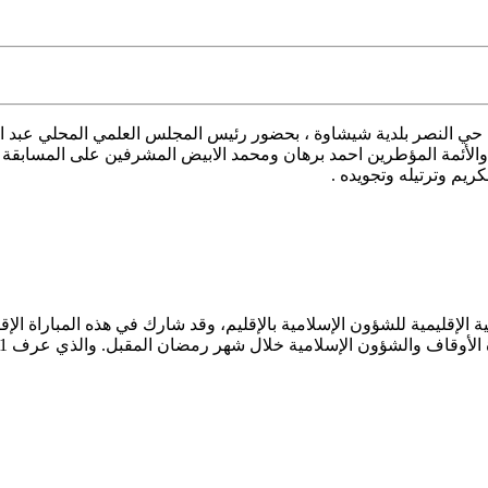
بلدية شيشاوة ، بحضور رئيس المجلس العلمي المحلي عبد ال
الأئمة المؤطرين احمد برهان ومحمد الابيض المشرفين على المسابقة ا
ريم وترتيله وتجويده .
لإقليمية للشؤون الإسلامية بالإقليم، وقد شارك في هذه المباراة الإق
إسلامية خلال شهر رمضان المقبل. والذي عرف 41 مشاركا ومشاركة على مستوى عمالة شيشاوة .