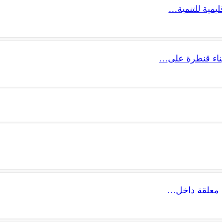
ليمية للتنمية…
 بناء قنطرة على…
 معلقة داخل…