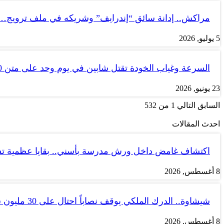
مراكش.. إدانة سائق “إندرايف” وشريكه في ملف ترويج…
5 يوليو, 2026
السرعة وغياب الخودة تقتل شابين في يوم وحد على متن tank 50
23 يونيو, 2026
السابق
التالي
1 من 532
احدث المقالات
اكتشاف غامض داخل ورش مدرسة بأسني.. بقايا عظمية ت
8 أغسطس, 2026
شيشاوة.. الدرك الملكي يوقف نصاباً احتال على 30 مليون سنتيم
8 أغسطس, 2026