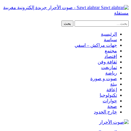
Sawt alahrar - صوت الأحرار جريدة إلكترونية مغربية
مستقلة
الرئيسية
سياسة
جهات مراكش – اسفي
مجتمع
إقتصاد
ثقافة وفن
تمازيغت
رياضة
صوت و صورة
بيئة
إعاقة
تكنولوجيا
حوارات
صحة
خارج الحدود