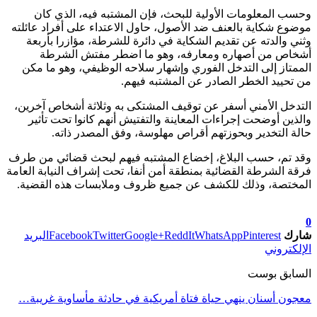
وحسب المعلومات الأولية للبحث، فإن المشتبه فيه، الذي كان
موضوع شكاية بالعنف ضد الأصول، حاول الاعتداء على أفراد عائلته
وثني والدته عن تقديم الشكاية في دائرة للشرطة، مؤازرا بأربعة
أشخاص من أصهاره ومعارفه، وهو ما اضطر مفتش الشرطة
الممتاز إلى التدخل الفوري وإشهار سلاحه الوظيفي، وهو ما مكن
من تحييد الخطر الصادر عن المشتبه فيهم.
التدخل الأمني أسفر عن توقيف المشتكى به وثلاثة أشخاص آخرين،
والذين أوضحت إجراءات المعاينة والتفتيش أنهم كانوا تحت تأثير
حالة التخدير وبحوزتهم أقراص مهلوسة، وفق المصدر ذاته.
وقد تم، حسب البلاغ، إخضاع المشتبه فيهم لبحث قضائي من طرف
فرقة الشرطة القضائية بمنطقة أمن أنفا، تحت إشراف النيابة العامة
المختصة، وذلك للكشف عن جميع ظروف وملابسات هذه القضية.
تابعوا آخر الأخبار من صوت الأحرار على Google News
0
شارك
Pinterest
WhatsApp
ReddIt
Google+
Twitter
Facebook
البريد
الإلكتروني
السابق بوست
معجون أسنان ينهي حياة فتاة أمريكية في حادثة مأساوية غريبة…