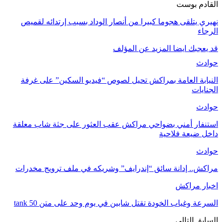
القادم بوست
نهيري يتلقى هجوما كبيرا من أنصار الوداد بسبب إرتدائه لقميص
الرجاء
قد يعجبك ايضا
المزيد عن المؤلف
حوادث
النيابة العامة بمراكش تحيل لصوص “فيديو السكين” على غرفة
الجنايات
حوادث
استنفار أمني بضواحي مراكش عقب العثور على جثة شاب معلقة
داخل ضيعة فلاحية
حوادث
مراكش.. إدانة سائق “إندرايف” وشريكه في ملف ترويج مخدرات
اخبار مراكش
السرعة وغياب الخودة تقتل شابين في يوم وحد على متن tank 50
السابق
التالي