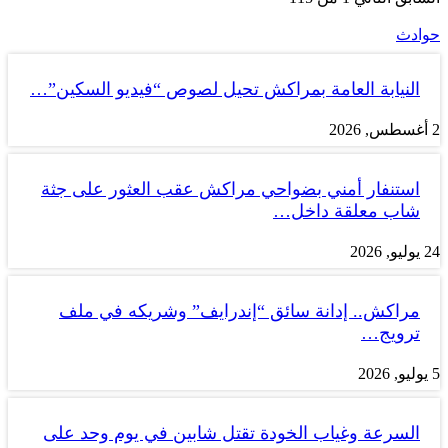
حوادث
النيابة العامة بمراكش تحيل لصوص “فيديو السكين”…
2 أغسطس, 2026
استنفار أمني بضواحي مراكش عقب العثور على جثة
شاب معلقة داخل…
24 يوليو, 2026
مراكش.. إدانة سائق “إندرايف” وشريكه في ملف
ترويج…
5 يوليو, 2026
السرعة وغياب الخودة تقتل شابين في يوم وحد على