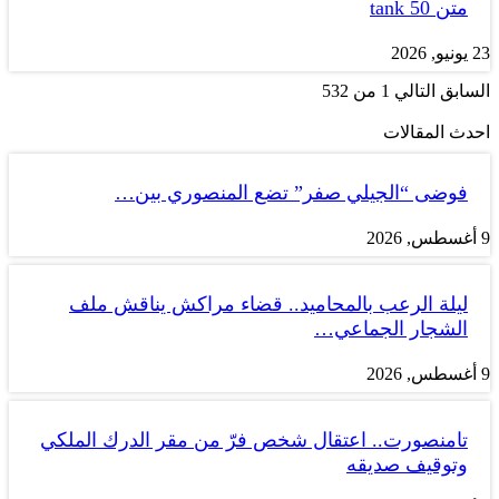
متن tank 50
23 يونيو, 2026
السابق
التالي
1 من 532
احدث المقالات
فوضى “الجيلي صفر” تضع المنصوري بين…
9 أغسطس, 2026
ليلة الرعب بالمحاميد.. قضاء مراكش يناقش ملف
الشجار الجماعي…
9 أغسطس, 2026
تامنصورت.. اعتقال شخص فرّ من مقر الدرك الملكي
وتوقيف صديقه