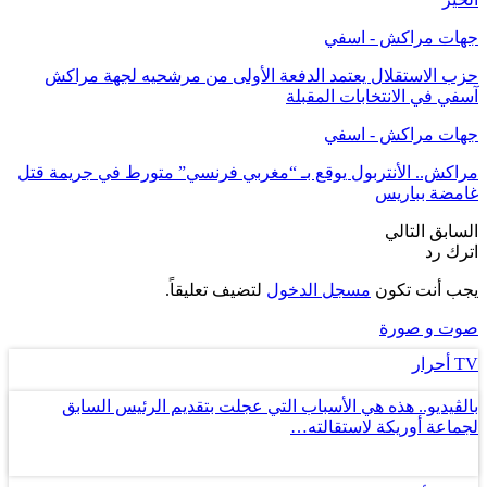
جهات مراكش - اسفي
حزب الاستقلال يعتمد الدفعة الأولى من مرشحيه لجهة مراكش
آسفي في الانتخابات المقبلة
جهات مراكش - اسفي
مراكش.. الأنتربول يوقع بـ “مغربي فرنسي” متورط في جريمة قتل
غامضة بباريس
السابق
التالي
اترك رد
يجب أنت تكون
مسجل الدخول
لتضيف تعليقاً.
صوت و صورة
TV أحرار
بالڤيديو.. هذه هي الأسباب التي عجلت بتقديم الرئيس السابق
لجماعة أوريكة لاستقالته…