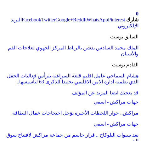
تابعوا آخر الأخبار من صوت الأحرار على Google News
0
شارك
Pinterest
WhatsApp
ReddIt
Google+
Twitter
Facebook
البريد
الإلكتروني
السابق بوست
الملك محمد السادس يدشن بالرباط المركز الجهوي لعلاجات الفم
والأسنان
القادم بوست
هشام السماحي عامل اقليم قلعة السراغنة يترأس فعاليات الحفل
الذي نظمته ادارة الامن الاقليمي تخليدا للذكرى 63 لتأسيسها..
قد يعجبك ايضا
المزيد عن المؤلف
جهات مراكش - اسفي
مراكش.. حوار اللحظات الأخيرة يؤجل احتجاجات عمال النظافة
جهات مراكش - اسفي
بعد سنوات البلوكاج .. قرار حاسم من جماعة مراكش لافتتاح سوق
الخير