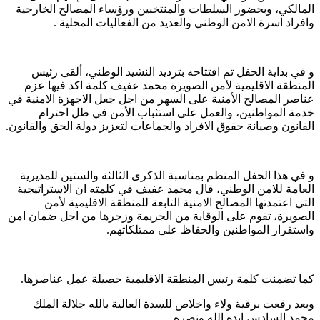
المالكي، وبحضور السلطات والمنتخبين ورؤساء المصالح الخارجية
وافراد اسرة الامن الوطني والعديد من الفعاليات المحلية .
و في بداية الحفل تم افتتاحه بترديد النشيد الوطني، ألقى رئيس
المنطقة الاقليمية لأمن الصويرة محمد عفيف كلمة اكد فيها عزم
عناصر المصالح الأمنية على السهر من اجل جعل الاجهزة الامنية في
خدمة المواطنين، والعمل على استثباب الأمن في ظل احترام
القانون وصيانة حقوق الافراد والجماعات لتعزيز دولة الحق والقانون.
و في هذا الحفل المنظم بمناسبة الذكرى الثالثة والستين للمديرية
العامة للامن الوطني، قال محمد عفيف في كلمته ان الاستراتيجية
التي اعتمدتها المصالح الامنية التابعة للمنطقة الاقليمية لأمن
الصويرة، تقوم على الوقاية من الجريمة وزجرها من اجل ضمان امن
واستقرار المواطنين والحفاظ على ممتلكاتهم.
كما تضمنت كلمة رئيس المنطقة الاقليمية حصيلة عمل عناصرها.
وبعد رفعت برقية ولاء واخلاص للسدة العالية بالله جلالة الملك
محمد السادس ايده الله ونصره.