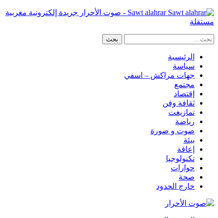
Sawt alahrar - صوت الأحرار جريدة إلكترونية مغربية
مستقلة
الرئيسية
سياسة
جهات مراكش – اسفي
مجتمع
إقتصاد
ثقافة وفن
تمازيغت
رياضة
صوت و صورة
بيئة
إعاقة
تكنولوجيا
حوارات
صحة
خارج الحدود