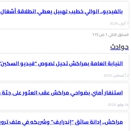
بالفيديو.. الوالي خطيب لهبيل يعطي انطلاقة أشغال 
7 أبريل, 2026
السابق
التالي
1 من 115
حوادث
النيابة العامة بمراكش تحيل لصوص “فيديو السكين”
2 أغسطس, 2026
استنفار أمني بضواحي مراكش عقب العثور على جثة
24 يوليو, 2026
مراكش.. إدانة سائق “إندرايف” وشريكه في ملف ترو