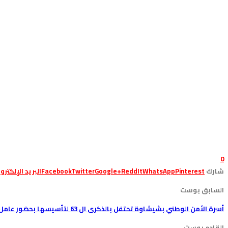
0
شارك
Pinterest
WhatsApp
ReddIt
Google+
Twitter
Facebook
البريد الإلكترو
السابق بوست
أسرة الأمن الوطني بشيشاوة تحتفل بالذكرى ال 63 لتأسيسها بحضور عامل الاقليم وتوشيح ضابط شرطة بوسام ملكي + صور
القادم بوست