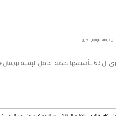
وينيان +صور
قة
الاقليمية للامن، بالذكرى ال 63 لتأسيس المديرية العام