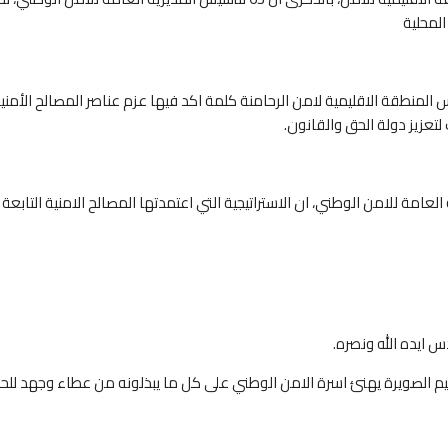
المحلية
يس المنطقة الاقليمية لامن الرحامنة كلمة اكد فيها عزم عناصر المصالح الأ
تعزيز دولة الحق والقانون.
عامة للامن الوطني، ان الاستراتيجية التي اعتمدتها المصالح الامنية التابعة
س ايده الله ونصره.
ليم الصويرة يهنئ اسرة الامن الوطني على كل ما يبذلونه من عطاء وجهد لل