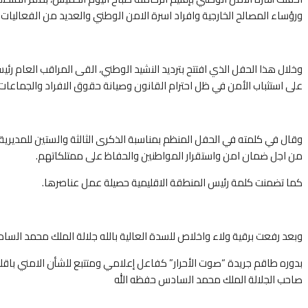
ورؤساء المصالح الخارجية وافراد اسرة الامن الوطني والعديد من الفعاليات 
وخلال هذا الحفل الذي افتتح بترديد النشيد الوطني، القى المراقب العام رئ
على استثباب الأمن في ظل احترام القانون وصيانة حقوق الافراد والجماعات ل
وقال في كلمته في الحفل المنظم بمناسبة الذكرى الثالثة والستين للمديرية ال
من اجل ضمان امن واستقرار المواطنين والحفاظ على ممتلكاتهم.
كما تضمنت كلمة رئيس المنطقة الاقليمية حصيلة عمل عناصرها.
وبعد رفعت برقية ولاء واخلاص للسدة العالية بالله جلالة الملك محمد الساد
بدوره طاقم جريدة “صوت الأحرار” كفاعل إعلامي ومتتبع للشأن الامني باق
صاحب الجلالة الملك محمد السادس حفظه الله