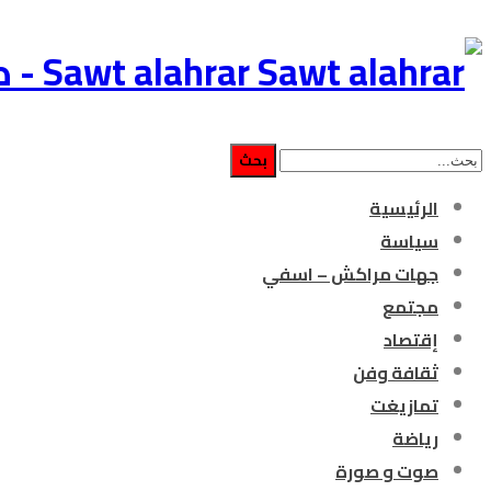
Sawt alahrar - صوت الأحرار جريدة إلكترونية مغربية مستقلة
الرئيسية
سياسة
جهات مراكش – اسفي
مجتمع
إقتصاد
ثقافة وفن
تمازيغت
رياضة
صوت و صورة