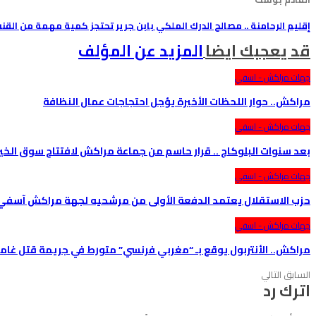
إقليم الرحامنة .. مصالح الدرك الملكي بابن جرير تحتجز كمية مهمة من القن
قد يعجبك ايضا
المزيد عن المؤلف
جهات مراكش - اسفي
مراكش.. حوار اللحظات الأخيرة يؤجل احتجاجات عمال النظافة
جهات مراكش - اسفي
بعد سنوات البلوكاج .. قرار حاسم من جماعة مراكش لافتتاح سوق الخير
جهات مراكش - اسفي
حزب الاستقلال يعتمد الدفعة الأولى من مرشحيه لجهة مراكش آسفي ف
جهات مراكش - اسفي
مراكش.. الأنتربول يوقع بـ “مغربي فرنسي” متورط في جريمة قتل غام
السابق
التالي
اترك رد